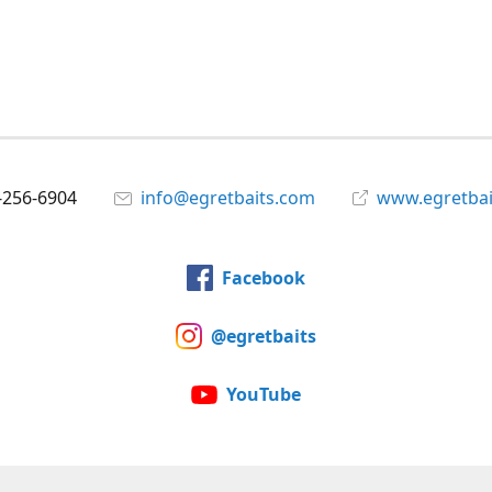
-256-6904
info@egretbaits.com
www.egretbai
Facebook
@egretbaits
YouTube